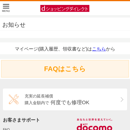
お知らせ
マイページ(購入履歴、領収書など)は
こちら
から
FAQはこちら
充実の延長補償
何度でも修理OK
購入金額内で
お客さまサポート
FAQ