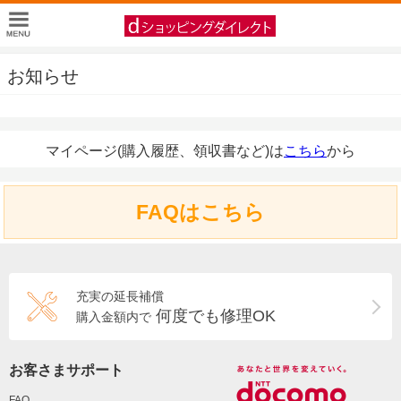
お知らせ
マイページ(購入履歴、領収書など)は
こちら
から
FAQはこちら
充実の延長補償
何度でも修理OK
購入金額内で
お客さまサポート
FAQ