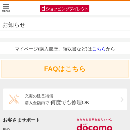
お知らせ
マイページ(購入履歴、領収書など)は
こちら
から
FAQはこちら
充実の延長補償
何度でも修理OK
購入金額内で
お客さまサポート
FAQ