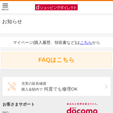
お知らせ
マイページ(購入履歴、領収書など)は
こちら
から
FAQはこちら
充実の延長補償
何度でも修理OK
購入金額内で
お客さまサポート
FAQ