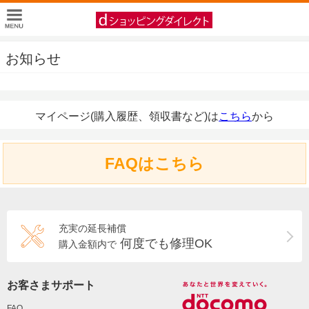
お知らせ
マイページ(購入履歴、領収書など)は
こちら
から
FAQはこちら
充実の延長補償
何度でも修理OK
購入金額内で
お客さまサポート
FAQ