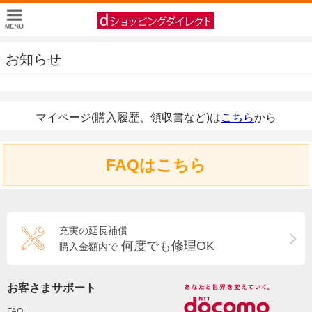
お知らせ
マイページ(購入履歴、領収書など)は
こちら
から
FAQはこちら
充実の延長補償
何度でも修理OK
購入金額内で
お客さまサポート
FAQ