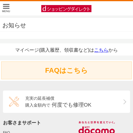
お知らせ
マイページ(購入履歴、領収書など)は
こちら
から
FAQはこちら
充実の延長補償
何度でも修理OK
購入金額内で
お客さまサポート
FAQ