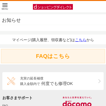
お知らせ
マイページ(購入履歴、領収書など)は
こちら
から
FAQはこちら
充実の延長補償
何度でも修理OK
購入金額内で
お客さまサポート
FAQ