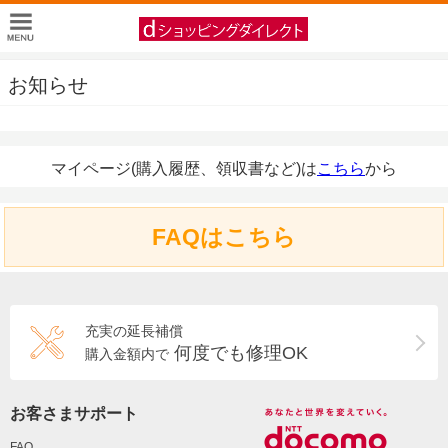
お知らせ
マイページ(購入履歴、領収書など)は
こちら
から
FAQはこちら
充実の延長補償
何度でも修理OK
購入金額内で
お客さまサポート
FAQ