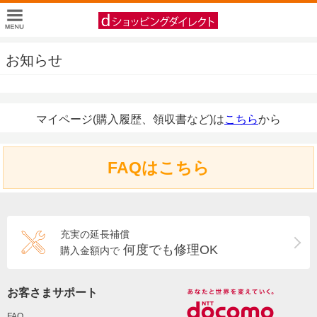
お知らせ
マイページ(購入履歴、領収書など)は
こちら
から
FAQはこちら
充実の延長補償
何度でも修理OK
購入金額内で
お客さまサポート
FAQ