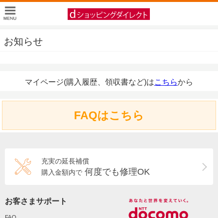
お知らせ
マイページ(購入履歴、領収書など)は
こちら
から
FAQはこちら
充実の延長補償
何度でも修理OK
購入金額内で
お客さまサポート
FAQ