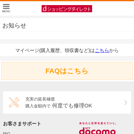
お知らせ
マイページ(購入履歴、領収書など)は
こちら
から
FAQはこちら
充実の延長補償
何度でも修理OK
購入金額内で
お客さまサポート
FAQ