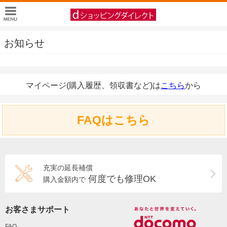
お知らせ
マイページ(購入履歴、領収書など)は
こちら
から
FAQはこちら
充実の延長補償
何度でも修理OK
購入金額内で
お客さまサポート
FAQ