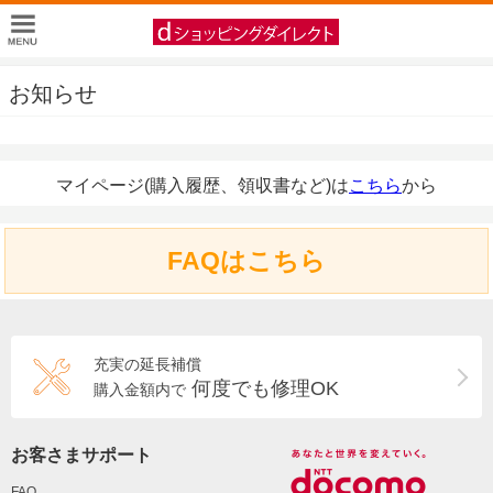
お知らせ
マイページ(購入履歴、領収書など)は
こちら
から
FAQはこちら
充実の延長補償
何度でも修理OK
購入金額内で
お客さまサポート
FAQ