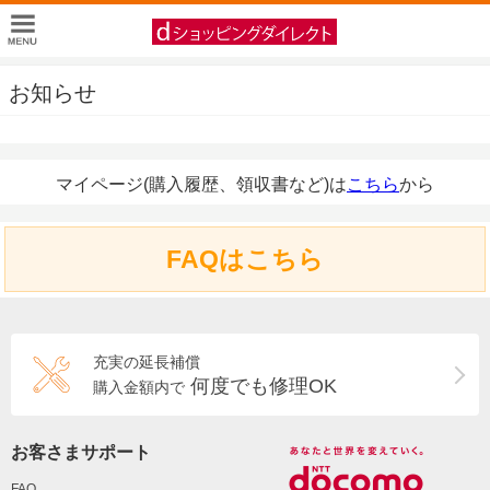
お知らせ
マイページ(購入履歴、領収書など)は
こちら
から
FAQはこちら
充実の延長補償
何度でも修理OK
購入金額内で
お客さまサポート
FAQ