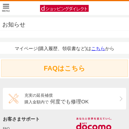
お知らせ
マイページ(購入履歴、領収書など)は
こちら
から
FAQはこちら
充実の延長補償
何度でも修理OK
購入金額内で
お客さまサポート
FAQ