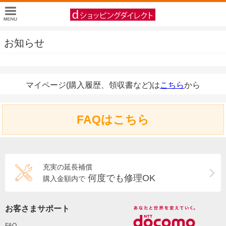
お知らせ
マイページ(購入履歴、領収書など)は
こちら
から
FAQはこちら
充実の延長補償
何度でも修理OK
購入金額内で
お客さまサポート
FAQ