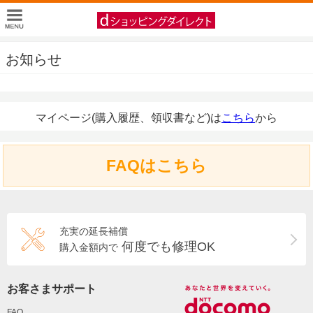
お知らせ
マイページ(購入履歴、領収書など)は
こちら
から
FAQはこちら
充実の延長補償
何度でも修理OK
購入金額内で
お客さまサポート
FAQ