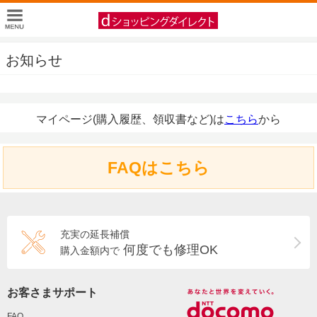
お知らせ
マイページ(購入履歴、領収書など)は
こちら
から
FAQはこちら
充実の延長補償
何度でも修理OK
購入金額内で
お客さまサポート
FAQ