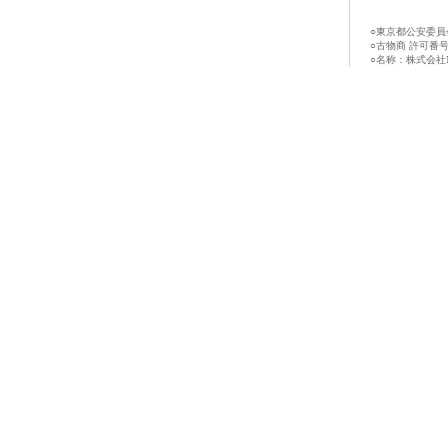
○東京都公安委員
○古物商 許可番号：第
○名称：株式会社