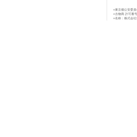
○東京都公安委員
○古物商 許可番号：第
○名称：株式会社