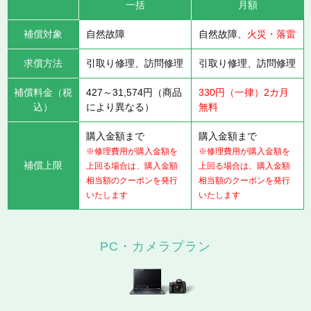
一括
月額
補償対象
自然故障
自然故障、
火災・落雷
求償方法
引取り修理、訪問修理
引取り修理、訪問修理
補償料金（税
427～31,574円（商品
330円（一律）2カ月
込）
により異なる）
無料
購入金額まで
購入金額まで
※修理費用が購入金額を
※修理費用が購入金額を
補償上限
上回る場合は、購入金額
上回る場合は、購入金額
相当額のクーポンを発行
相当額のクーポンを発行
いたします
いたします
PC・カメラプラン