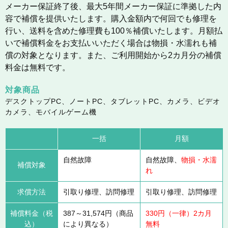
メーカー保証終了後、最大5年間メーカー保証に準拠した内
容で補償を提供いたします。購入金額内で何回でも修理を
行い、送料を含めた修理費も100％補償いたします。月額払
いで補償料金をお支払いいただく場合は物損・水濡れも補
償の対象となります。また、ご利用開始から2カ月分の補償
料金は無料です。
対象商品
デスクトップPC、ノートPC、タブレットPC、カメラ、ビデオ
カメラ、モバイルゲーム機
一括
月額
自然故障
自然故障、
物損・水濡
補償対象
れ
求償方法
引取り修理、訪問修理
引取り修理、訪問修理
補償料金（税
387～31,574円（商品
330円（一律）2カ月
込）
により異なる）
無料