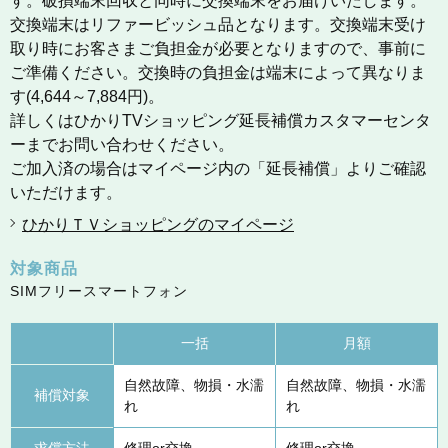
す。破損端末回収と同時に交換端末をお届けいたします。
交換端末はリファービッシュ品となります。交換端末受け
取り時にお客さまご負担金が必要となりますので、事前に
ご準備ください。交換時の負担金は端末によって異なりま
す(4,644～7,884円)。
詳しくはひかりTVショッピング延長補償カスタマーセンタ
ーまでお問い合わせください。
ご加入済の場合はマイページ内の「延長補償」よりご確認
いただけます。
ひかりＴＶショッピングのマイページ
対象商品
SIMフリースマートフォン
一括
月額
自然故障、物損・水濡
自然故障、物損・水濡
補償対象
れ
れ
求償方法
修理or交換
修理or交換