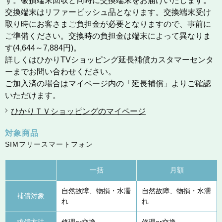
す。破損端末回収と同時に交換端末をお届けいたします。
交換端末はリファービッシュ品となります。交換端末受け
取り時にお客さまご負担金が必要となりますので、事前に
ご準備ください。交換時の負担金は端末によって異なりま
す(4,644～7,884円)。
詳しくはひかりTVショッピング延長補償カスタマーセンタ
ーまでお問い合わせください。
ご加入済の場合はマイページ内の「延長補償」よりご確認
いただけます。
ひかりＴＶショッピングのマイページ
対象商品
SIMフリースマートフォン
一括
月額
自然故障、物損・水濡
自然故障、物損・水濡
補償対象
れ
れ
求償方法
修理or交換
修理or交換