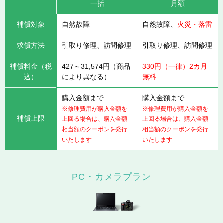
一括
月額
補償対象
自然故障
自然故障、
火災・落雷
求償方法
引取り修理、訪問修理
引取り修理、訪問修理
補償料金（税
427～31,574円（商品
330円（一律）2カ月
込）
により異なる）
無料
購入金額まで
購入金額まで
※修理費用が購入金額を
※修理費用が購入金額を
補償上限
上回る場合は、購入金額
上回る場合は、購入金額
相当額のクーポンを発行
相当額のクーポンを発行
いたします
いたします
PC・カメラプラン