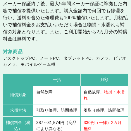
メーカー保証終了後、最大5年間メーカー保証に準拠した内
容で補償を提供いたします。購入金額内で何回でも修理を
行い、送料を含めた修理費も100％補償いたします。月額払
いで補償料金をお支払いいただく場合は物損・水濡れも補
償の対象となります。また、ご利用開始から2カ月分の補償
料金は無料です。
対象商品
デスクトップPC、ノートPC、タブレットPC、カメラ、ビデオ
カメラ、モバイルゲーム機
一括
月額
自然故障
自然故障、
物損・水濡
補償対象
れ
求償方法
引取り修理、訪問修理
引取り修理、訪問修理
補償料金（税
387～31,574円（商品
330円（一律）2カ月
込）
により異なる）
無料