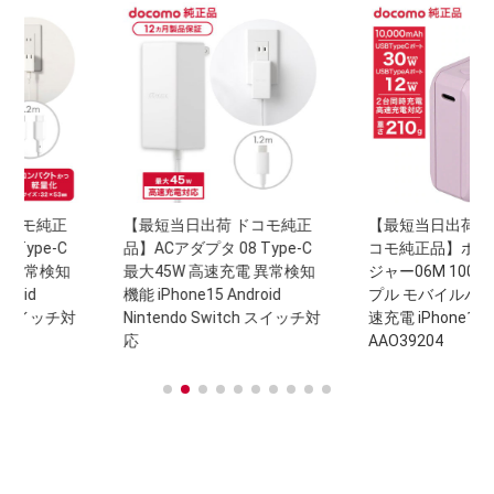
純正
【最短当日出荷 ドコモ純正
【最短当日出荷 送料無料
e-C
品】ACアダプタ 08 Type-C
コモ純正品】ポケットチ
検知
最大45W 高速充電 異常検知
ジャー06M 10000mAh 
機能 iPhone15 Android
プル モバイルバッテリー
イッチ対
Nintendo Switch スイッチ対
速充電 iPhone15 Androi
応
AAO39204