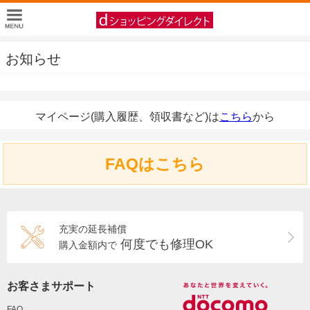
お知らせ
マイページ(購入履歴、領収書など)は
こちら
から
FAQはこちら
充実の延長補償
何度でも修理OK
購入金額内で
お客さまサポート
FAQ