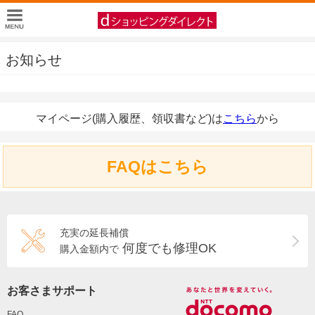
お知らせ
マイページ(購入履歴、領収書など)は
こちら
から
FAQはこちら
充実の延長補償
何度でも修理OK
購入金額内で
お客さまサポート
FAQ