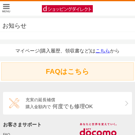
お知らせ
マイページ(購入履歴、領収書など)は
こちら
から
FAQはこちら
充実の延長補償
何度でも修理OK
購入金額内で
お客さまサポート
FAQ