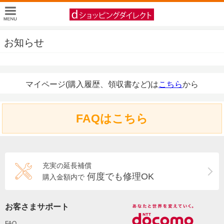
お知らせ
マイページ(購入履歴、領収書など)は
こちら
から
FAQはこちら
充実の延長補償
何度でも修理OK
購入金額内で
お客さまサポート
FAQ