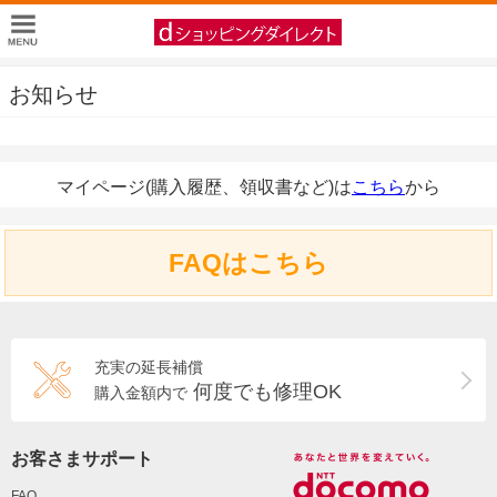
お知らせ
マイページ(購入履歴、領収書など)は
こちら
から
FAQはこちら
充実の延長補償
何度でも修理OK
購入金額内で
お客さまサポート
FAQ