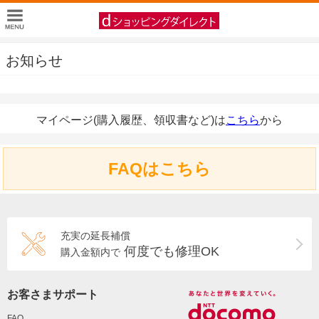
お知らせ
マイページ(購入履歴、領収書など)は
こちら
から
FAQはこちら
充実の延長補償
何度でも修理OK
購入金額内で
お客さまサポート
FAQ