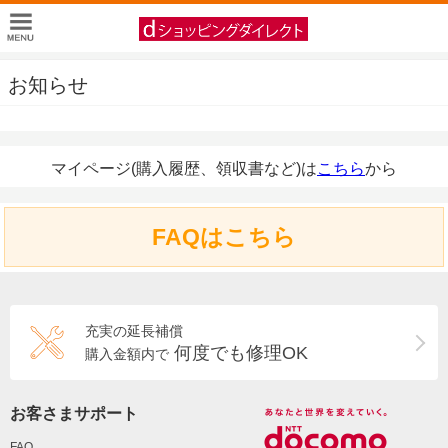
お知らせ
マイページ(購入履歴、領収書など)は
こちら
から
FAQはこちら
充実の延長補償
何度でも修理OK
購入金額内で
お客さまサポート
FAQ