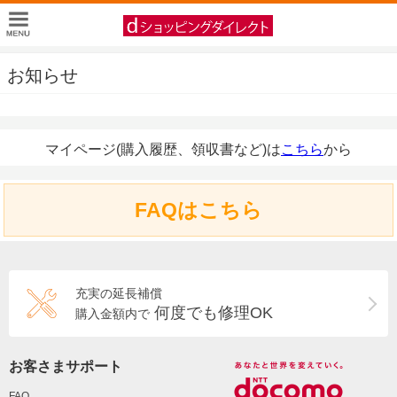
お知らせ
マイページ(購入履歴、領収書など)は
こちら
から
FAQはこちら
充実の延長補償
何度でも修理OK
購入金額内で
お客さまサポート
FAQ