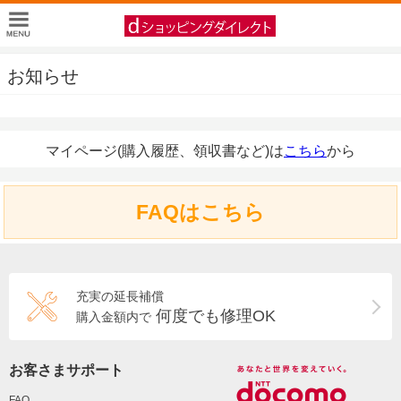
お知らせ
マイページ(購入履歴、領収書など)は
こちら
から
FAQはこちら
充実の延長補償
何度でも修理OK
購入金額内で
お客さまサポート
FAQ