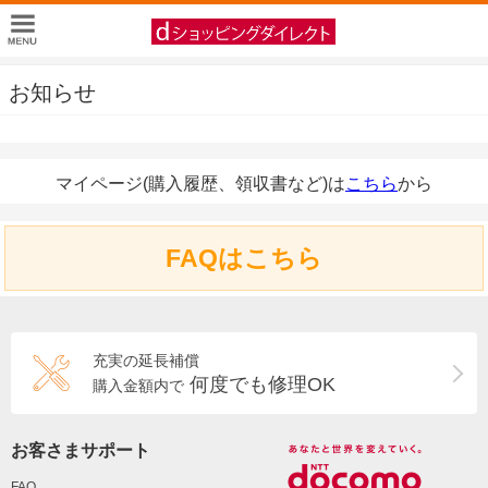
お知らせ
マイページ(購入履歴、領収書など)は
こちら
から
FAQはこちら
充実の延長補償
何度でも修理OK
購入金額内で
お客さまサポート
FAQ