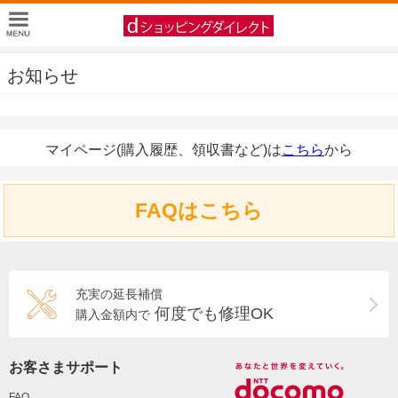
お知らせ
マイページ(購入履歴、領収書など)は
こちら
から
FAQはこちら
充実の延長補償
何度でも修理OK
購入金額内で
お客さまサポート
FAQ