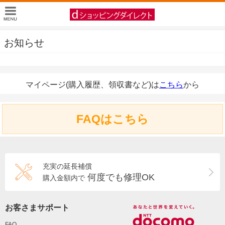
お知らせ
マイページ(購入履歴、領収書など)は
こちら
から
FAQはこちら
充実の延長補償
何度でも修理OK
購入金額内で
お客さまサポート
FAQ