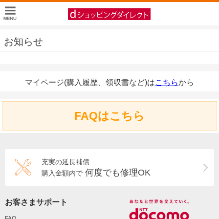
お知らせ
マイページ(購入履歴、領収書など)は
こちら
から
FAQはこちら
充実の延長補償
何度でも修理OK
購入金額内で
お客さまサポート
FAQ