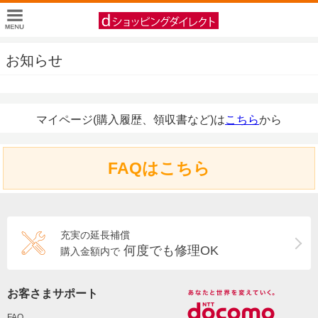
お知らせ
マイページ(購入履歴、領収書など)は
こちら
から
FAQはこちら
充実の延長補償
何度でも修理OK
購入金額内で
お客さまサポート
FAQ