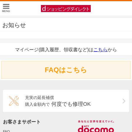
お知らせ
マイページ(購入履歴、領収書など)は
こちら
から
FAQはこちら
充実の延長補償
何度でも修理OK
購入金額内で
お客さまサポート
FAQ