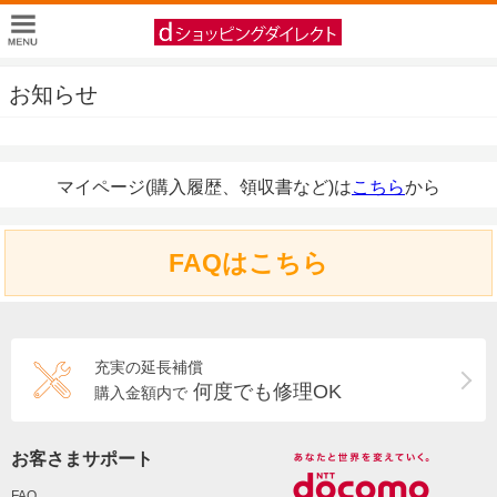
お知らせ
マイページ(購入履歴、領収書など)は
こちら
から
FAQはこちら
充実の延長補償
何度でも修理OK
購入金額内で
お客さまサポート
FAQ