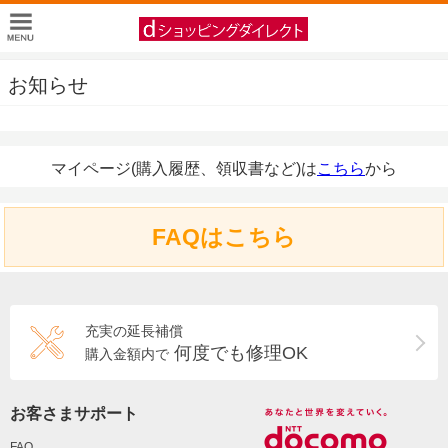
お知らせ
マイページ(購入履歴、領収書など)は
こちら
から
FAQはこちら
充実の延長補償
何度でも修理OK
購入金額内で
お客さまサポート
FAQ