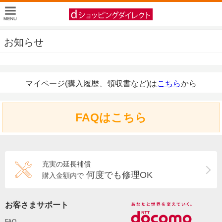
お知らせ
マイページ(購入履歴、領収書など)は
こちら
から
FAQはこちら
充実の延長補償
何度でも修理OK
購入金額内で
お客さまサポート
FAQ