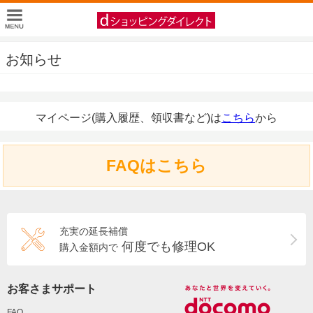
お知らせ
マイページ(購入履歴、領収書など)は
こちら
から
FAQはこちら
充実の延長補償
何度でも修理OK
購入金額内で
お客さまサポート
FAQ