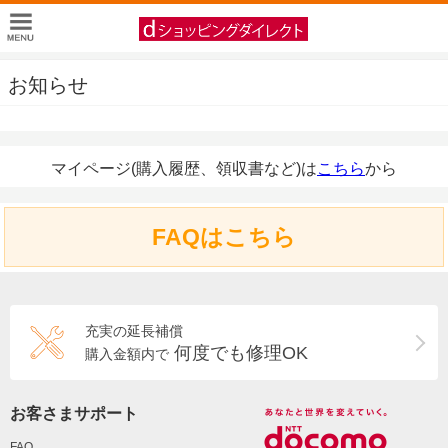
お知らせ
マイページ(購入履歴、領収書など)は
こちら
から
FAQはこちら
充実の延長補償
何度でも修理OK
購入金額内で
お客さまサポート
FAQ