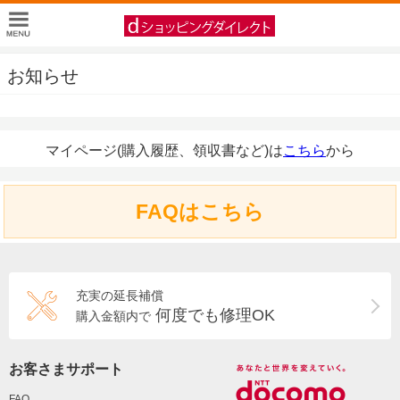
お知らせ
マイページ(購入履歴、領収書など)は
こちら
から
FAQはこちら
充実の延長補償
何度でも修理OK
購入金額内で
お客さまサポート
FAQ