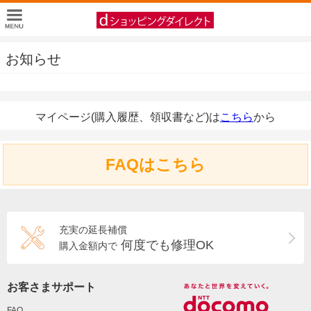
お知らせ
マイページ(購入履歴、領収書など)は
こちら
から
FAQはこちら
充実の延長補償
何度でも修理OK
購入金額内で
お客さまサポート
FAQ