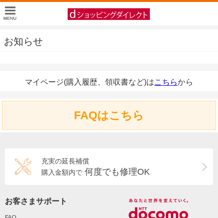
お知らせ
マイページ(購入履歴、領収書など)は
こちら
から
FAQはこちら
充実の延長補償
何度でも修理OK
購入金額内で
お客さまサポート
FAQ