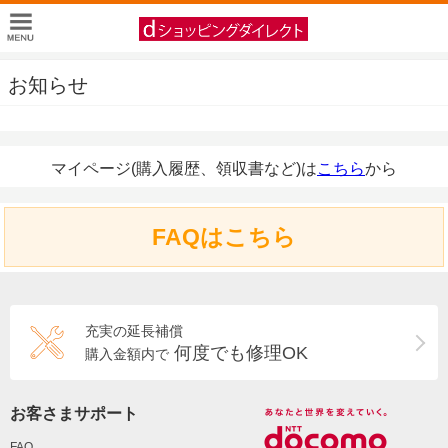
お知らせ
マイページ(購入履歴、領収書など)は
こちら
から
FAQはこちら
充実の延長補償
何度でも修理OK
購入金額内で
お客さまサポート
FAQ