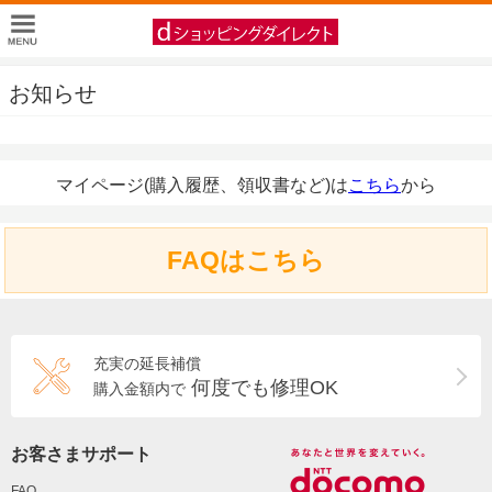
お知らせ
マイページ(購入履歴、領収書など)は
こちら
から
FAQはこちら
充実の延長補償
何度でも修理OK
購入金額内で
お客さまサポート
FAQ