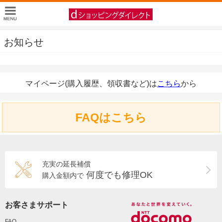
お知らせ
マイページ(購入履歴、領収書など)は
こちら
から
FAQはこちら
充実の延長補償
何度でも修理OK
購入金額内で
お客さまサポート
FAQ